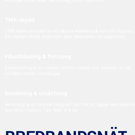
ledningar under vägar, vattendrag, diken, träd m.m.
TMA-skydd
TMA-skydd används för att skydda arbetare på och intill vägarna.
Ett mycket viktigt skydd som ökar säkerheten vid vägarbeten.
Fiberblåsning & flottning
Kabelblåsning är en mycket effektiv metod som används för att
installera kablar i rör/slangar.
Inmätning & utsättning
Inmätning är ett mycket noggrant sätt för att uppge vart saker o
ting finns i marken, t.ex. fiber, el & VA.