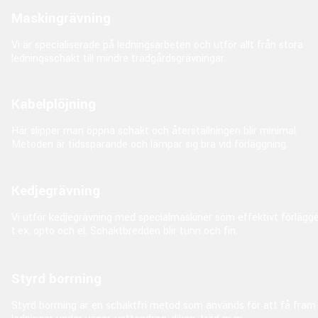
Maskingrävning
Vi är specialiserade på ledningsarbeten och utför allt från stora
ledningsschakt till mindre trädgårdsgrävningar.
Kabelplöjning
Här slipper man öppna schakt och återställningen blir minimal.
Metoden är tidssparande och lämpar sig bra vid förläggning.
Kedjegrävning
Vi utför kedjegrävning med specialmaskiner som effektivt förlägg
t.ex. opto och el. Schaktbredden blir tunn och fin.
Styrd borrning
Styrd borrning är en schaktfri metod som används för att få fram